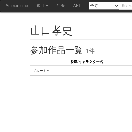
Animumemo
索引
年表
API
山口孝史
参加作品一覧
1件
役職/キャラクター名
プルートゥ