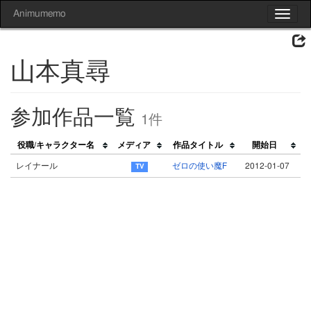
Animumemo
Toggle
navigat
山本真尋
参加作品一覧
1件
役職/キャラクター名
メディア
作品タイトル
開始日
レイナール
ゼロの使い魔F
2012-01-07