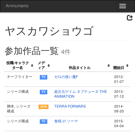
Animumemo
Toggle
navigat
ヤスカワショウゴ
参加作品一覧
4件
役職/キャラク
メデ
ター名
ィア
作品タイトル
開始日
チーフライター
ゼロの使い魔F
2012-
01-07
シリーズ構成
超次元ゲイム ネプテューヌ THE
2013-
ANIMATION
07-12
脚本, シリーズ
TERRA FORMARS
2014-
構成
08-20
シリーズ構成
食戟 の ソーマ
2015-
04-04