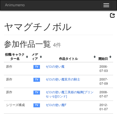
Animumemo
Toggle
navigat
ヤマグチノボル
参加作品一覧
4件
役職/キャラク
メデ
ター名
ィア
作品タイトル
開始日
原作
ゼロの使い魔
2006-
07-03
原作
ゼロの使い魔双月の騎士
2007-
07-09
原作
ゼロの使い魔三美姫の輪舞[プリン
2008-
セッセ][ロンド]
07-07
シリーズ構成
ゼロの使い魔F
2012-
01-07