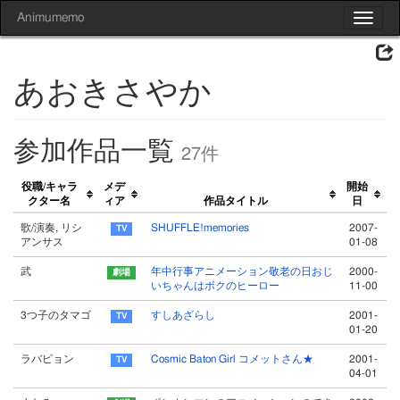
Animumemo
Toggle
navigat
あおきさやか
参加作品一覧
27件
役職/キャラ
メデ
開始
クター名
ィア
作品タイトル
日
歌/演奏, リシ
SHUFFLE!memories
2007-
アンサス
01-08
武
年中行事アニメーション敬老の日おじ
2000-
いちゃんはボクのヒーロー
11-00
3つ子のタマゴ
すしあざらし
2001-
01-20
ラバピョン
Cosmic Baton Girl コメットさん★
2001-
04-01