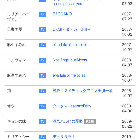
encompasses you
07-03
ミリア・ハー
BACCANO!
2007-
ヴェント
07-27
天枷美夏
D.C.Ⅱ～ダ・カーポⅡ～
2007-
10-02
麻生すみれ
ef -a tale of memories.
2007-
10-07
エルヴィン
Neo AngeliqueAbyss
2008-
04-07
麻生すみれ
ef-a tale of melodies.
2008-
10-07
猫
純愛コスメティックアニメ美肌一族
2008-
10-07
オウ
タユタマkissonmyDeity
2009-
04-06
キョンの妹
涼宮ハルヒの憂鬱
2009-
第2期
05-22
ミリア・シー
デュラララ!!
2010-