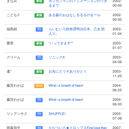
まなみ
ポンカンマンのアニメーションのでき
2002-
るまで
00-00
こども②
ある森のおはなしるるるのるール
2002-
00-00
福島絹
らいむいろ戦奇譚明治日本、乙女 防
2003-
人ス。
01-04
愛実
"いってきます"*
2003-
01-07
クリーム
ソニックX
2003-
04-06
遙*
お先にどうぞありがとう
2003-
11-25
藤宮わかば
Wind -a breath of heart-
2004-
06-25
藤宮わかば
Wind -a breath of heart-
2004-
06-30
リシアンサス
SHUFFLE!
2005-
07-08
雨森弥生
ななついろ★ドロップスFirst love that
2007-