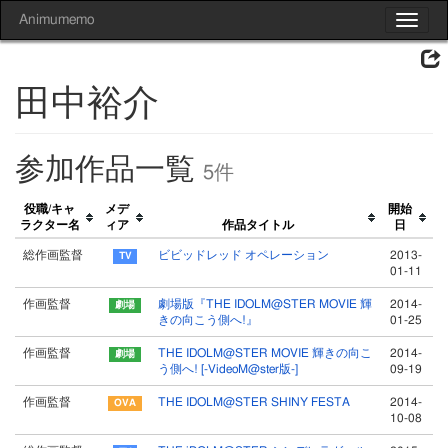
Animumemo
Toggle
navigat
田中裕介
参加作品一覧
5件
役職/キャ
メデ
開始
ラクター名
ィア
作品タイトル
日
総作画監督
ビビッドレッド オペレーション
2013-
01-11
作画監督
劇場版『THE IDOLM@STER MOVIE 輝
2014-
きの向こう側へ!』
01-25
作画監督
THE IDOLM@STER MOVIE 輝きの向こ
2014-
う側へ! [-VideoM@ster版-]
09-19
作画監督
THE IDOLM@STER SHINY FESTA
2014-
10-08