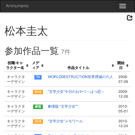
Animumemo
Toggle
navigat
松本圭太
参加作品一覧
7件
役職/キャ
メデ
開始
ラクター名
ィア
作品タイトル
日
キャラクタ
WORLDDESTRUCTION世界撲滅の六人
2008-
ーデザイン
07-08
キャラクタ
"文学少女"今日のおやつ～はつ恋～
2009-
ーデザイン
12-26
キャラクタ
劇場版 "文学少女"*
2010-
ーデザイン
05-01
キャラクタ
"文学少女"メモワール
2010-
ーデザイン
12-24