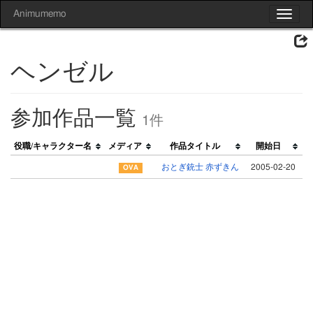
Animumemo
Toggle
navigat
ヘンゼル
参加作品一覧
1件
役職/キャラクター名
メディア
作品タイトル
開始日
おとぎ銃士 赤ずきん
2005-02-20