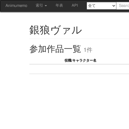
Animumemo
索引
年表
API
銀狼ヴァル
参加作品一覧
1件
役職/キャラクター名