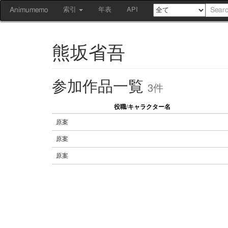
Animumemo
索引
年表
API
熊坂省吾
参加作品一覧
3件
役職/キャラクター名
原案
原案
原案