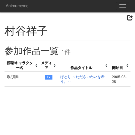
Animumemo
Toggle
navigat
村谷祥子
参加作品一覧
1件
役職/キャラクタ
メディ
ー名
ア
作品タイトル
開始日
歌/演奏
ほとり ～たださいわいを希
2005-08-
う。～
28