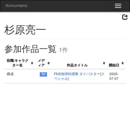
Animumemo
Toggle
navigat
杉原亮一
参加作品一覧
1件
役職/キャラク
メデ
ター名
ィア
作品タイトル
開始日
構成
FNS地球特捜隊 ダイバスター[ス
2005-
ペシャル]
07-07