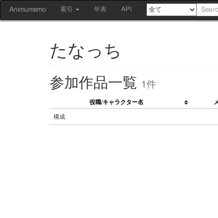
Animumemo
索引
年表
API
たなっち
参加作品一覧
1件
役職/キャラクター名
構成