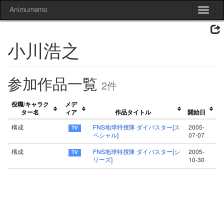
Animumemo
Toggle
navigat
小川浩之
参加作品一覧
2件
役職/キャラク
メデ
ター名
ィア
作品タイトル
開始日
構成
FNS地球特捜隊 ダイバスター[ス
2005-
ペシャル]
07-07
構成
FNS地球特捜隊 ダイバスター[シ
2005-
リーズ]
10-30