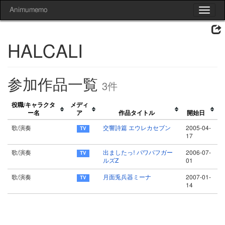
Animumemo
Toggle
navigat
HALCALI
参加作品一覧
3件
役職/キャラクタ
メディ
ー名
ア
作品タイトル
開始日
歌/演奏
交響詩篇 エウレカセブン
2005-04-
17
歌/演奏
出ましたっ! パワパフガー
2006-07-
ルズZ
01
歌/演奏
月面兎兵器ミーナ
2007-01-
14