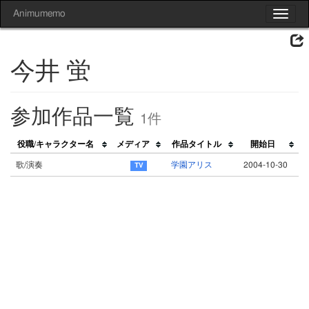
Animumemo
Toggle
navigat
今井 蛍
参加作品一覧
1件
役職/キャラクター名
メディア
作品タイトル
開始日
歌/演奏
学園アリス
2004-10-30