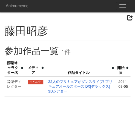
Animumemo
Toggle
navigat
藤田昭彦
参加作品一覧
1件
役職/キ
ャラク
メディ
開始
ター名
ア
作品タイトル
日
音楽ディ
22人のプリキュアがダンスライブ! プリ
2011-
レクター
キュアオールスターズ DX[デラックス]
08-05
3Dシアター