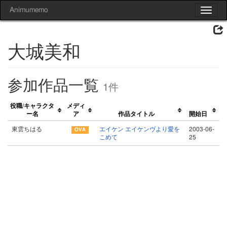
Animumemo
Toggle
navigat
大城美和
参加作品一覧
1件
役職/キャラクタ
メディ
ー名
ア
作品タイトル
開始日
東雲ちはる
エイケン エイケンヴより愛を
2003-06-
こめて
25