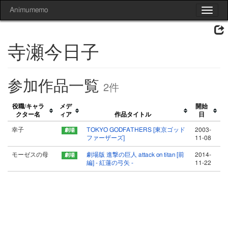
Animumemo
Toggle
navigat
寺瀬今日子
参加作品一覧
2件
役職/キャラ
メデ
開始
クター名
ィア
作品タイトル
日
幸子
TOKYO GODFATHERS [東京ゴッド
2003-
ファーザーズ]
11-08
モーゼスの母
劇場版 進撃の巨人 attack on titan [前
2014-
編] - 紅蓮の弓矢 -
11-22