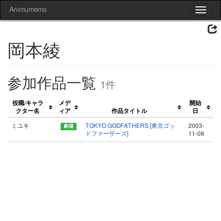
Animumemo
Toggle
navigat
岡本綾
参加作品一覧
1件
役職/キャラ
メデ
開始
クター名
ィア
作品タイトル
日
ミユキ
TOKYO GODFATHERS [東京ゴッ
2003-
ドファーザーズ]
11-08