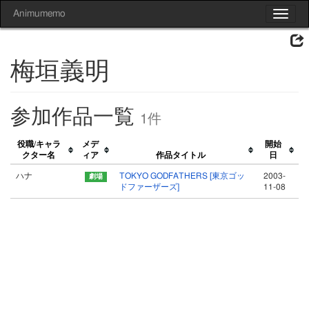
Animumemo
Toggle
navigat
梅垣義明
参加作品一覧
1件
役職/キャラ
メデ
開始
クター名
ィア
作品タイトル
日
ハナ
TOKYO GODFATHERS [東京ゴッ
2003-
ドファーザーズ]
11-08