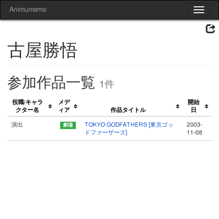
Animumemo
Toggle
navigat
古屋勝悟
参加作品一覧
1件
役職/キャラ
メデ
開始
クター名
ィア
作品タイトル
日
演出
TOKYO GODFATHERS [東京ゴッ
2003-
ドファーザーズ]
11-08