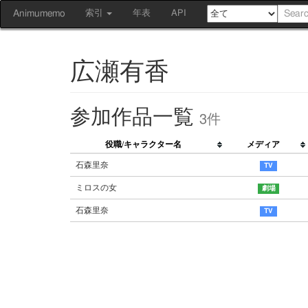
Animumemo
索引
年表
API
広瀬有香
参加作品一覧
3件
役職/キャラクター名
メディア
石森里奈
ミロスの女
石森里奈