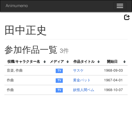
Animumemo
Toggle
navigat
田中正史
参加作品一覧
3件
役職/キャラクター名
メディア
作品タイトル
開始日
音楽, 作曲
サスケ
1968-09-03
作曲
黄金バット
1967-04-01
作曲
妖怪人間ベム
1968-10-07