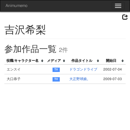
Animumemo
Toggle
navigat
吉沢希梨
参加作品一覧
2件
役職/キャラクター名
メディア
作品タイトル
開始日
エンスイ
ドラゴンドライブ
2002-07-04
大口恭子
大正野球娘。
2009-07-03