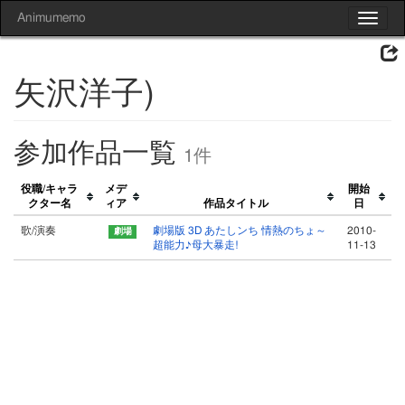
Animumemo
Toggle
navigat
矢沢洋子)
参加作品一覧
1件
役職/キャラ
メデ
開始
クター名
ィア
作品タイトル
日
歌/演奏
劇場版 3D あたしンち 情熱のちょ～
2010-
超能力♪母大暴走!
11-13