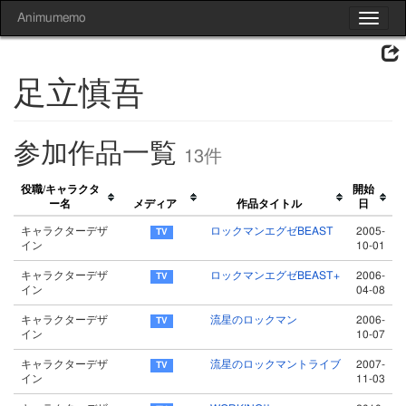
Animumemo
Toggle
navigat
足立慎吾
参加作品一覧
13件
役職/キャラクタ
開始
ー名
メディア
作品タイトル
日
キャラクターデザ
ロックマンエグゼBEAST
2005-
イン
10-01
キャラクターデザ
ロックマンエグゼBEAST+
2006-
イン
04-08
キャラクターデザ
流星のロックマン
2006-
イン
10-07
キャラクターデザ
流星のロックマントライブ
2007-
イン
11-03