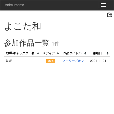
Animumemo
Toggle
navigat
よこた和
参加作品一覧
1件
役職/キャラクター名
メディア
作品タイトル
開始日
監督
メモリーズオフ
2001-11-21