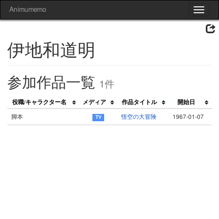
Animumemo
Toggle
navigat
伊地和道明
参加作品一覧
1件
役職/キャラクター名
メディア
作品タイトル
開始日
脚本
悟空の大冒険
1967-01-07