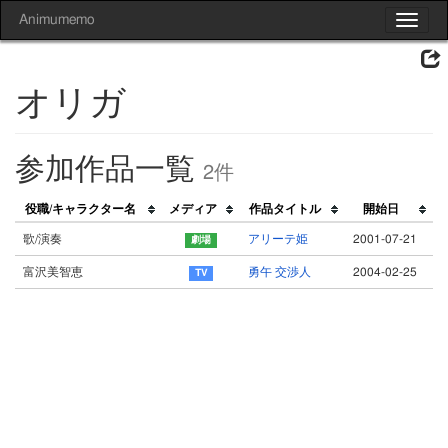
Animumemo
Toggle
navigat
オリガ
参加作品一覧
2件
役職/キャラクター名
メディア
作品タイトル
開始日
歌/演奏
アリーテ姫
2001-07-21
富沢美智恵
勇午 交渉人
2004-02-25