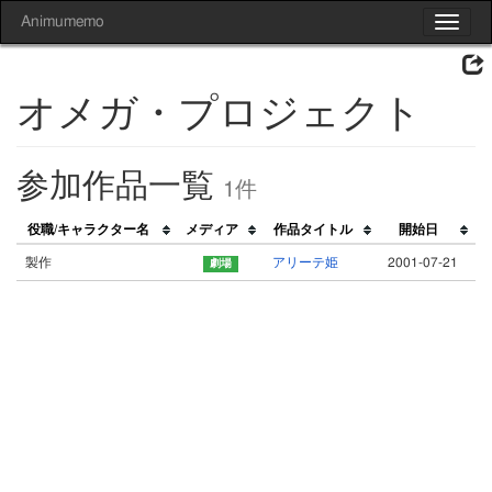
Animumemo
Toggle
navigat
オメガ・プロジェクト
参加作品一覧
1件
役職/キャラクター名
メディア
作品タイトル
開始日
製作
アリーテ姫
2001-07-21