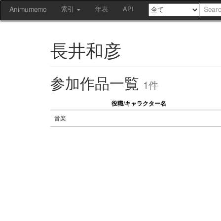
Animumemo
索引
年表
API
長井和彦
参加作品一覧
1件
役職/キャラクター名
音楽