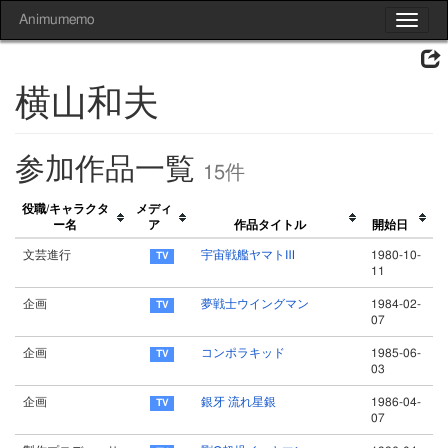
Animumemo
Toggle
navigat
横山和夫
参加作品一覧
15件
役職/キャラクタ
メディ
ー名
ア
作品タイトル
開始日
文芸進行
宇宙戦艦ヤマトⅢ
1980-10-
11
企画
夢戦士ウイングマン
1984-02-
07
企画
コンポラキッド
1985-06-
03
企画
銀牙 流れ星銀
1986-04-
07