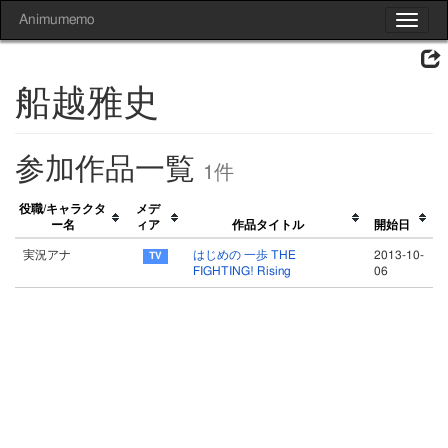
Animumemo
Toggle
navigat
船越雅史
参加作品一覧
1件
役職/キャラクタ
メデ
ー名
ィア
作品タイトル
開始日
実況アナ
はじめの 一歩 THE
2013-10-
FIGHTING! Rising
06