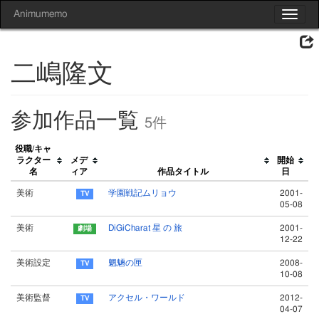
Animumemo
Toggle
navigat
二嶋隆文
参加作品一覧
5件
役職/キャ
ラクター
メデ
開始
名
ィア
作品タイトル
日
美術
学園戦記ムリョウ
2001-
05-08
美術
DiGiCharat 星 の 旅
2001-
12-22
美術設定
魍魎の匣
2008-
10-08
美術監督
アクセル・ワールド
2012-
04-07