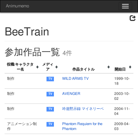
Animumemo
Toggle
navigat
BeeTrain
参加作品一覧
4件
役職/キャラクタ
メディ
ー名
ア
作品タイトル
開始日
制作
WILD ARMS TV
1999-10-
18
制作
AVENGER
2003-10-
02
制作
吟遊黙示録 マイネリーベ
2004-11-
04
アニメーション制
Phantom Requiem for the
2009-04-
作
Phantom
03