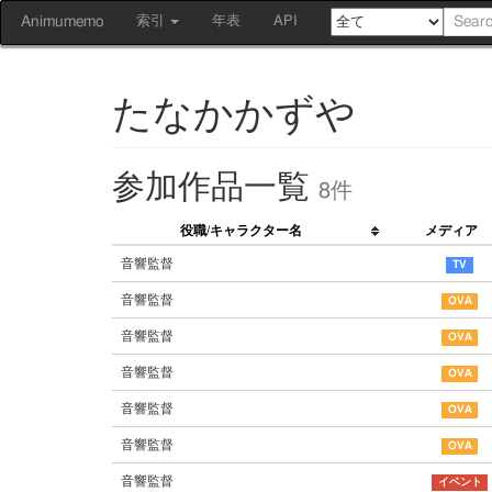
Animumemo
索引
年表
API
たなかかずや
参加作品一覧
8件
役職/キャラクター名
メディア
音響監督
音響監督
音響監督
音響監督
音響監督
音響監督
音響監督