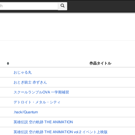
作品タイトル
おじゃる丸
おとぎ銃士 赤ずきん
スクールランブルOVA 一学期補習
デトロイト・メタル・シティ
.hack//Quantum
英雄伝説 空の軌跡 THE ANIMATION
英雄伝説 空の軌跡 THE ANIMATION vol.2 イベント上映版