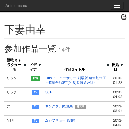
Animumemo
Toggle
navigat
下妻由幸
参加作品一覧
14件
役職/キャ
ラクター
メデ
開始
名
ィア
作品タイトル
日
リック
10th アニバーサリー 劇場版 遊☆戯☆王
2010-
～超融合! 時空[とき]を越えた絆～
01-23
サッチー
GON
2012-
04-02
昴
キングダム[総集編]
2013-
第1期
03-04
至胴
ムシブギョー 蟲奉行
2013-
04-08