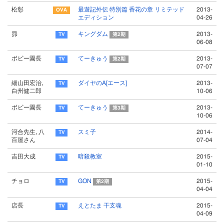
松彰
最遊記外伝 特別篇 香花の章 リミテッド
2013-
エディション
04-26
昴
キングダム
2013-
第2期
06-08
ボビー園長
てーきゅう
2013-
第2期
07-07
細山田宏治,
ダイヤのA[エース]
2013-
白州健二郎
10-06
ボビー園長
てーきゅう
2013-
第3期
10-06
河合先生, 八
スミ子
2014-
百屋さん
07-04
吉田大成
暗殺教室
2015-
01-10
チョロ
GON
2015-
第2期
04-04
店長
えとたま 干支魂
2015-
04-09