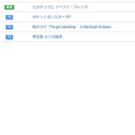
ピカチュウと イーブイ・フレンズ
ポケットモンスター XY
暁のヨナ -The girl standing in the blush of dawn-
寄生獣 セイの格率