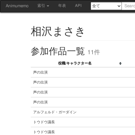
Animumemo
索引
年表
API
相沢まさき
参加作品一覧
11件
役職/キャラクター名
声の出演
声の出演
声の出演
声の出演
アルフェルド・ガーダイン
トウドウ議長
トウドウ議長