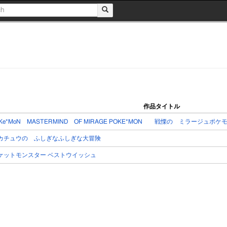
作品タイトル
oKe*MoN MASTERMIND OF MIRAGE POKE*MON 戦慄の ミラージュポケ
カチュウの ふしぎなふしぎな大冒険
ケットモンスター ベストウイッシュ