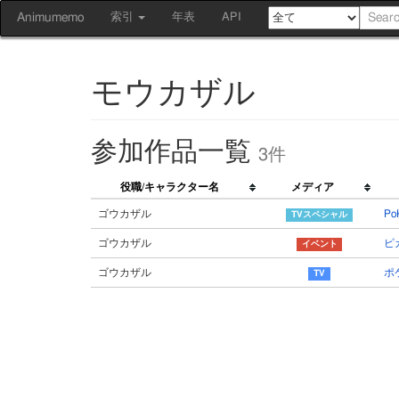
Animumemo
索引
年表
API
モウカザル
参加作品一覧
3件
役職/キャラクター名
メディア
ゴウカザル
P
ゴウカザル
ピ
ゴウカザル
ポ