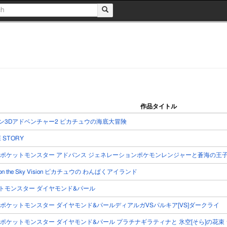
作品タイトル
ン3Dアドベンチャー2 ピカチュウの海底大冒険
E STORY
 ポケットモンスター アドバンス ジェネレーションポケモンレンジャーと蒼海の王子
mon the Sky Vision ピカチュウの わんぱくアイランド
トモンスター ダイヤモンド&パール
 ポケットモンスター ダイヤモンド&パールディアルガVSパルキア[VS]ダークライ
 ポケットモンスター ダイヤモンド&パール プラチナギラティナと 氷空[そら]の花束