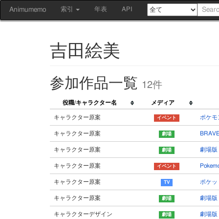
Animumemo
索引
年表
API
吉田絵美
参加作品一覧
12件
役職/キャラクター名
メディア
キャラクター原案
ポケモ
キャラクター原案
BRAV
キャラクター原案
劇場版
キャラクター原案
Poke
キャラクター原案
ポケッ
キャラクター原案
劇場版
キャラクターデザイン
劇場版