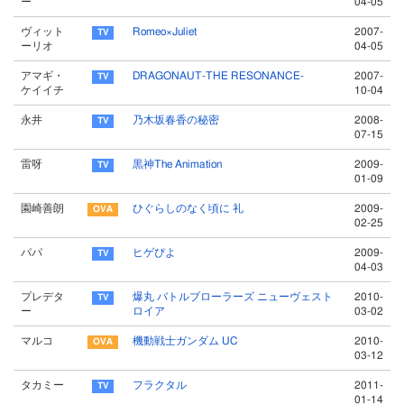
ー
04-05
ヴィット
Romeo×Juliet
2007-
ーリオ
04-05
アマギ・
DRAGONAUT-THE RESONANCE-
2007-
ケイイチ
10-04
永井
乃木坂春香の秘密
2008-
07-15
雷呀
黒神The Animation
2009-
01-09
園崎善朗
ひぐらしのなく頃に 礼
2009-
02-25
パパ
ヒゲぴよ
2009-
04-03
プレデタ
爆丸 バトルブローラーズ ニューヴェスト
2010-
ー
ロイア
03-02
マルコ
機動戦士ガンダム UC
2010-
03-12
タカミー
フラクタル
2011-
01-14