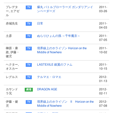
プレデタ
爆丸 バトルブローラーズ ガンダリアンイ
2011-
ー, エアゼ
ンベーダーズ
03-26
ル
赤城先生
日常
2011-
04-03
土彦
ぬらりひょんの孫 ～千年魔京～
2011-
07-05
榊原・康
境界線上のホライゾン Horizon on the
2011-
政, 伊藤・
Middle of Nowhere
10-02
健児
ヘクター,
LASTEXILE 銀翼のファム
2011-
オスカー
10-15
レグルス
テルマエ・ロマエ
2012-
01-13
カサンド
DRAGON AGE
2012-
ラ兄
02-11
伊藤・健
境界線上のホライゾン Ⅱ Horizon on the
2012-
児
Middle of Nowhere
07-08