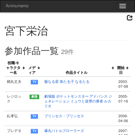
Animumemo
Toggle
navigat
宮下栄治
参加作品一覧
29件
役職/キ
ャラクタ
メデ
開始
ー名
ィア
作品タイトル
日
鶴丸丈夫
骸なる星 珠たる子 なるたる
2003-
07-08
レジロッ
劇場版 ポケットモンスター アドバンス ジ
2005-
ク
ェネレーション ミュウと波導の勇者 ルカ
07-16
リオ
糺孝弘
プリンセス・プリンセス
2006-
04-06
プレデタ
爆丸バトルブローラーズ
2007-