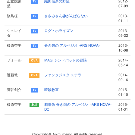
正覚院豪
織田信奈の野望
2012-
盛
07-09
淡島様
ささみさん@がんばらない
2013-
01-11
シュレイ
ログ・ホライズン
2013-
ダ
09-22
橿原杏平
蒼き鋼の アルペジオ -ARS NOVA-
2013-
10-08
ザミール
MAGI シンドバッドの冒険
2014-
05-14
近藤敦
ファンタジスタ ステラ
2014-
09-16
菅谷創介
暗殺教室
2015-
01-10
橿原杏平
劇場版 蒼き鋼の アルペジオ -ARS NOVA-
2015-
DC
01-31
Copyright © Animumemo. All rights reserved.