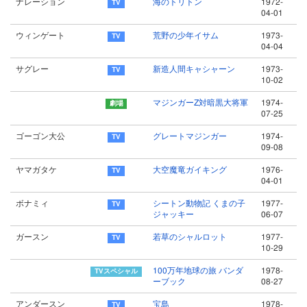
ナレーション
海のトリトン
1972-
04-01
ウィンゲート
荒野の少年イサム
1973-
04-04
サグレー
新造人間キャシャーン
1973-
10-02
マジンガーZ対暗黒大将軍
1974-
07-25
ゴーゴン大公
グレートマジンガー
1974-
09-08
ヤマガタケ
大空魔竜ガイキング
1976-
04-01
ボナミィ
シートン動物記 くまの子
1977-
ジャッキー
06-07
ガースン
若草のシャルロット
1977-
10-29
100万年地球の旅 バンダ
1978-
ーブック
08-27
アンダースン
宝島
1978-