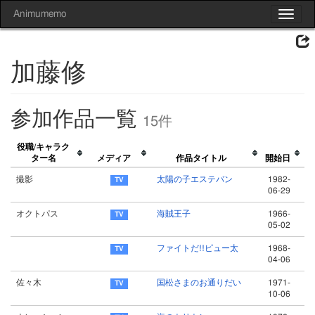
Animumemo
Toggle
navigat
加藤修
参加作品一覧
15件
役職/キャラク
ター名
メディア
作品タイトル
開始日
撮影
太陽の子エステバン
1982-
06-29
オクトパス
海賊王子
1966-
05-02
ファイトだ!!ピュー太
1968-
04-06
佐々木
国松さまのお通りだい
1971-
10-06