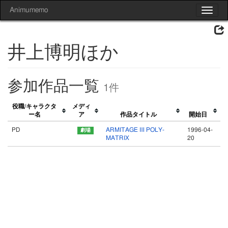
Animumemo
Toggle
navigat
井上博明ほか
参加作品一覧
1件
役職/キャラクタ
メディ
ー名
ア
作品タイトル
開始日
PD
ARMITAGE Ⅲ POLY-
1996-04-
MATRIX
20