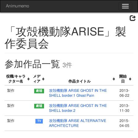
Animumemo
Toggle
navigat
「攻殻機動隊ARISE」製
作委員会
参加作品一覧
3件
役職/キャラ
メデ
開始
クター名
ィア
作品タイトル
日
製作
攻殻機動隊 ARISE GHOST IN THE
2013-
SHELL border:1 Ghost Pain
06-22
製作
攻殻機動隊 ARISE GHOST IN THE
2013-
SHELL border.2
11-30
製作
攻殻機動隊 ARISE ALTERNATIVE
2015-
ARCHITECTURE
04-05