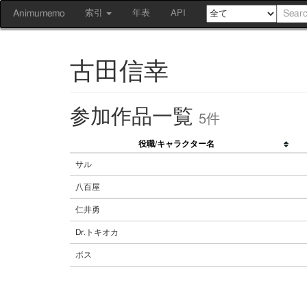
Animumemo
索引
年表
API
古田信幸
参加作品一覧
5件
役職/キャラクター名
サル
八百屋
仁井勇
Dr.トキオカ
ボス