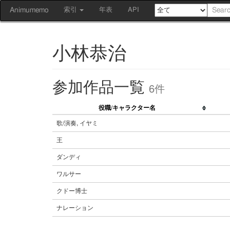
Animumemo
索引
年表
API
小林恭治
参加作品一覧
6件
役職/キャラクター名
歌/演奏, イヤミ
王
ダンディ
ワルサー
クドー博士
ナレーション