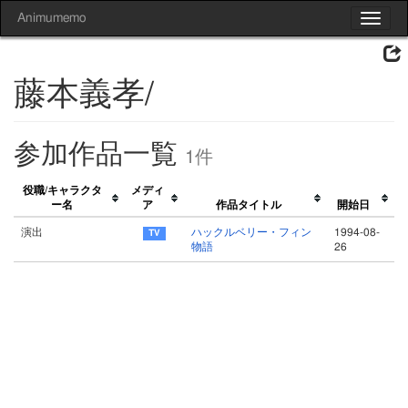
Animumemo
Toggle
navigat
藤本義孝/
参加作品一覧
1件
役職/キャラクタ
メディ
ー名
ア
作品タイトル
開始日
演出
ハックルベリー・フィン
1994-08-
物語
26