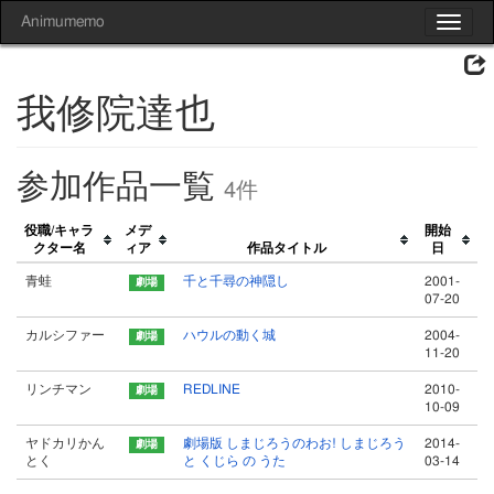
Animumemo
Toggle
navigat
我修院達也
参加作品一覧
4件
役職/キャラ
メデ
開始
クター名
ィア
作品タイトル
日
青蛙
千と千尋の神隠し
2001-
07-20
カルシファー
ハウルの動く城
2004-
11-20
リンチマン
REDLINE
2010-
10-09
ヤドカリかん
劇場版 しまじろうのわお! しまじろう
2014-
とく
と くじら の うた
03-14