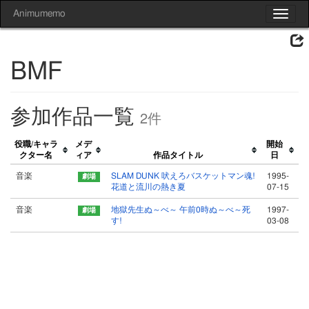
Animumemo
Toggle
navigat
BMF
参加作品一覧
2件
役職/キャラ
メデ
開始
クター名
ィア
作品タイトル
日
音楽
SLAM DUNK 吠えろバスケットマン魂!
1995-
花道と流川の熱き夏
07-15
音楽
地獄先生ぬ～べ～ 午前0時ぬ～べ～死
1997-
す!
03-08